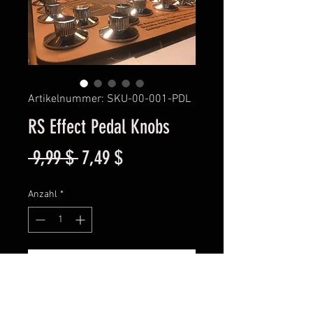
Artikelnummer: SKU-00-001-PDL
RS Effect Pedal Knobs
Standardpreis
Sale-
 9,99 $ 
7,49 $
Preis
Anzahl
*
In den Warenkorb
Have you ever wanted to upgrade